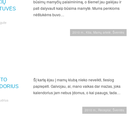
būsimų mamyčių palaiminimą, o šiemet jau galėjau ir
IŲ
pati dalyvauti kaip būsima mamytė. Mums penkioms
NTUVĖS
nėštukėms buvo…
ngute
2010 m.
,
Kita
,
Mamų artelė
,
Šventės
NTO
Šį kartą ėjau į mamų klubą nieko neveikti, tiesiog
paplepėti. Galvojau, ai, mano vaikas dar mažas, joks
DORIUS
kalendorius jam nebus įdomus, o kai paaugs, tada…
udrius
2010 m.
,
Receptai
,
Šventės