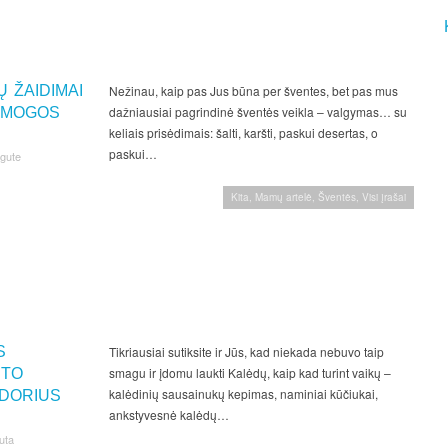
 ŽAIDIMAI
Nežinau, kaip pas Jus būna per šventes, bet pas mus
dažniausiai pagrindinė šventės veikla – valgymas… su
AMOGOS
keliais prisėdimais: šalti, karšti, paskui desertas, o
paskui…
ngute
Kita
,
Mamų artelė
,
Šventės
,
Visi įrašai
S
Tikriausiai sutiksite ir Jūs, kad niekada nebuvo taip
smagu ir įdomu laukti Kalėdų, kaip kad turint vaikų –
NTO
kalėdinių sausainukų kepimas, naminiai kūčiukai,
DORIUS
ankstyvesnė kalėdų…
uta