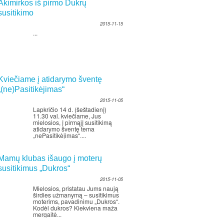
Akimirkos iš pirmo Dukrų
susitikimo
2015-11-15
...
Kviečiame į atidarymo šventę
„(ne)Pasitikėjimas“
2015-11-05
Lapkričio 14 d. (šeštadienį)
11.30 val. kviečiame, Jus
mielosios, į pirmąjį susitikimą
atidarymo šventę tema
„nePasitikėjimas“....
Mamų klubas išaugo į moterų
susitikimus „Dukros“
2015-11-05
Mielosios, pristatau Jums naują
širdies užmanymą – susitikimus
moterims, pavadinimu „Dukros“.
Kodėl dukros? Kiekviena maža
mergaitė...