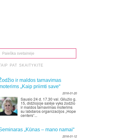
TAIP PAT SKAITYKITE
Žodžio ir maldos tarnavimas
moterims „Kaip priimti save“
2016-01-20
Sausio 24 d. 17.30 val. Gilužio g.
15, didžiojoje salėje vyks žodžio
ir maldos tarnavimas moterims
su labdaros organizacijos „Hope
centers“...
Seminaras „Kūnas – mano namai“
2016-01-12