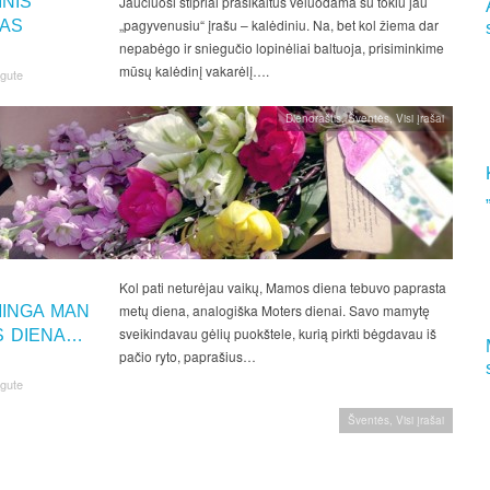
INIS
Jaučiuosi stipriai prasikaltus vėluodama su tokiu jau
„pagyvenusiu“ įrašu – kalėdiniu. Na, bet kol žiema dar
AS
nepabėgo ir sniegučio lopinėliai baltuoja, prisiminkime
mūsų kalėdinį vakarėlį….
ngute
Dienoraštis
,
Šventės
,
Visi įrašai
Kol pati neturėjau vaikų, Mamos diena tebuvo paprasta
metų diena, analogiška Moters dienai. Savo mamytę
INGA MAN
sveikindavau gėlių puokštele, kurią pirkti bėgdavau iš
 DIENA…
pačio ryto, paprašius…
ngute
Šventės
,
Visi įrašai