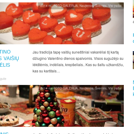
2014 m.
,
FOTO GALERIJA
,
Naujienos
,
Šventės
,
Visi įrašai
TINO
Jau tradicija tapę vaišių suneštiniai vakarėliai šį kartą
džiugino Valentino dienos spalvomis. Visos sugužėjo su
 VAIŠIŲ
lėkštėmis, indėliais, krepšeliais.. Kas su šaltu užkandžiu,
ĖLIS
kas su karštais…
ngute
2014 m.
,
FOTO GALERIJA
,
Naujienos
,
Šventės
,
Visi įrašai