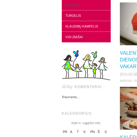
ŠVENTĖS
TURGELIS
KLAUSIMŲ KAMPELIS
VISI ĮRAŠAI
VALEN
DIENOS
VAKAR
2014-02-06
autorius:
I
JŪSŲ KOMENTARAI
Kraunama...
KALENDORIUS
2026 m. rugpjūčio mėn.
PR
A
T
K
PN
Š
S