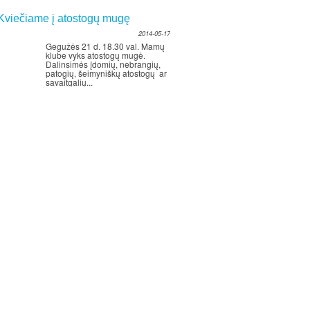
Kviečiame į atostogų mugę
2014-05-17
Gegužės 21 d. 18.30 val. Mamų
klube vyks atostogų mugė.
Dalinsimės įdomių, nebrangių,
patogių, šeimyniškų atostogų ar
savaitgalių...