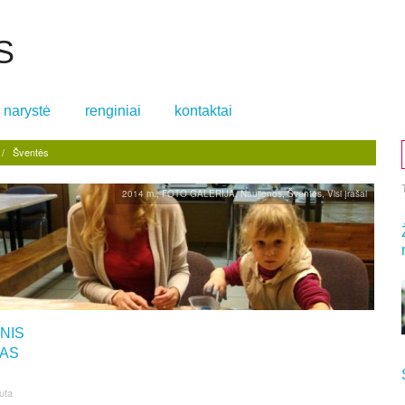
S
narystė
renginiai
kontaktai
/
Šventės
2014 m.
,
FOTO GALERIJA
,
Naujienos
,
Šventės
,
Visi įrašai
NIS
AS
uta