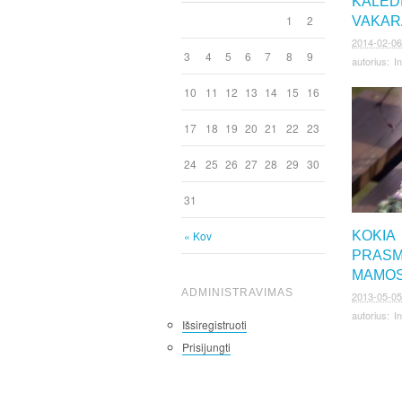
KALĖD
1
2
VAKAR
2014-02-06
3
4
5
6
7
8
9
autorius:
I
10
11
12
13
14
15
16
17
18
19
20
21
22
23
24
25
26
27
28
29
30
31
« Kov
KOKIA
PRASM
MAMOS
ADMINISTRAVIMAS
2013-05-05
autorius:
I
Išsiregistruoti
Prisijungti