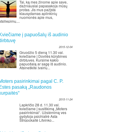
Tai, ką mes žinome apie save,
dažniausiai papasakoja mūsų
protas. Jis mus pažįsta
klausydamas aplinkinių
nuomonės apie mus,
atsiliepimų,...
Kviečiame į papuošalų iš audinio
dirbtuvę
2015-12-04
Gruodžio 5 dieną 11.30 val.
kviečiame į Dovilės kūrybines
dirbtuves. Kursime kaklo
papuošalą ar sagę iš audinio.
Atsineškite įvairių...
Moters pasirinkimai pagal C. P.
Estes pasaką „Raudonos
kurpaitės“
2015-11-24
Lapkričio 28 d. 11.30 val.
kviečiame į susitikimą „Moters
pasirinkimai“. Užsiėmimą ves
gydytoja psichiatrė Asta
Strigockaitė Litvinko...