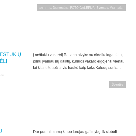
2011 m.
,
Dienoraštis
,
FOTO GALERIJA
,
Šventės
,
Visi įrašai
NĖŠTUKIŲ
Į nėštukių vakarėlį Rosana atvyko su dideliu lagaminu,
pilnu įvairiausių daiktų, kuriuos vakaro eigoje tai vienai,
ĖLĮ
tai kitai užduočiai vis traukė kaip koks Kalėdų senis…
uta
Šventės
Ų
Dar pernai mamų klube turėjau galimybę tik stebėti