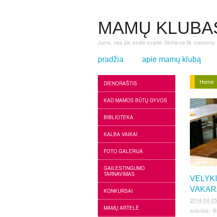
MAMŲ KLUBA
Jums, nes jūs esate svarbi. Skirta ne tik mamoms
pradžia
apie mamų klubą
Home
DIENORAŠTIS
KAD MAMOS BŪTŲ GYVOS
BIBLIOTEKA
KALBA VAIKAI
FOTO GALERIJA
GAILESTINGUMO
TARNAVIMAS
VELYKI
VAKAR
KONKURSAI
2014-04-25
MAMŲ ARTELĖ
autorius:
R